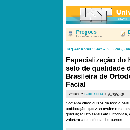
Pregões
Licitações, compras
C
Tag Archives:
Selo ABOR de Qual
Especialização do
selo de qualidade 
Brasileira de Ortod
Facial
Written by
Tiago Rodella
on
31/10/2025
—
Somente cinco cursos de todo o paí
certificação, que visa avaliar e ratifi
graduação lato sensu em Ortodontia, 
valorizar a excelência dos cursos.