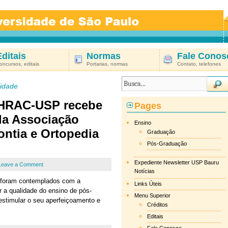
Editais
Normas
Fale Conos
oncursos, editais
Portarias, normas
Contato, telefones
idade
 HRAC-USP recebe
Pages
da Associação
Ensino
ontia e Ortopedia
Graduação
Pós-Graduação
Expediente Newsletter USP Bauru
Leave a Comment
Notícias
s foram contemplados com a
Links Úteis
car a qualidade do ensino de pós-
Menu Superior
estimular o seu aperfeiçoamento e
Créditos
Editais