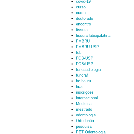
covid-19
curso
cursos
doutorado
encontro
fissura
fissura labiopalatina
FMBRU
FMBRU-USP
fob
FOB-USP
FOB/USP
fonoaudiologia
funcraf
hc bauru
hrac
inscrições
internacional
Medicina
mestrado
odontologia
Ortodontia
pesquisa
PET Odontologia