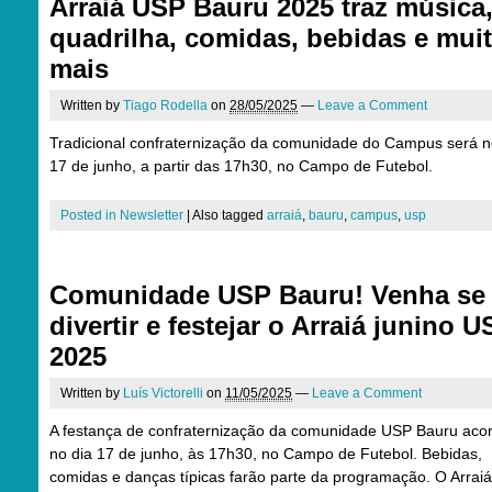
Arraiá USP Bauru 2025 traz música
quadrilha, comidas, bebidas e mui
mais
Written by
Tiago Rodella
on
28/05/2025
—
Leave a Comment
Tradicional confraternização da comunidade do Campus será n
17 de junho, a partir das 17h30, no Campo de Futebol.
Posted in
Newsletter
|
Also tagged
arraiá
,
bauru
,
campus
,
usp
Comunidade USP Bauru! Venha se
divertir e festejar o Arraiá junino 
2025
Written by
Luís Victorelli
on
11/05/2025
—
Leave a Comment
A festança de confraternização da comunidade USP Bauru aco
no dia 17 de junho, às 17h30, no Campo de Futebol. Bebidas,
comidas e danças típicas farão parte da programação. O Arrai