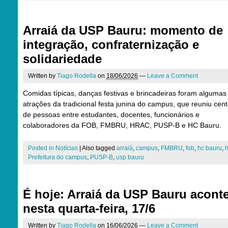
Arraiá da USP Bauru: momento de
integração, confraternização e
solidariedade
Written by
Tiago Rodella
on
18/06/2026
—
Leave a Comment
Comidas típicas, danças festivas e brincadeiras foram algumas
atrações da tradicional festa junina do campus, que reuniu cen
de pessoas entre estudantes, docentes, funcionários e
colaboradores da FOB, FMBRU, HRAC, PUSP-B e HC Bauru.
Posted in
Notícias
|
Also tagged
arraiá
,
campus
,
FMBRU
,
fob
,
hc bauru
,
h
Prefeitura do campus
,
PUSP-B
,
usp bauru
É hoje: Arraiá da USP Bauru acont
nesta quarta-feira, 17/6
Written by
Tiago Rodella
on
16/06/2026
—
Leave a Comment