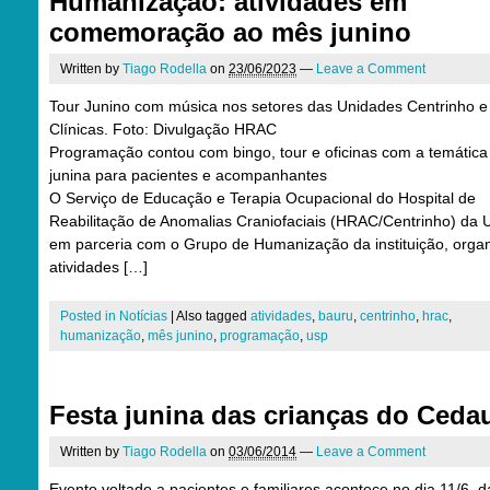
Humanização: atividades em
comemoração ao mês junino
Written by
Tiago Rodella
on
23/06/2023
—
Leave a Comment
Tour Junino com música nos setores das Unidades Centrinho e
Clínicas. Foto: Divulgação HRAC
Programação contou com bingo, tour e oficinas com a temática
junina para pacientes e acompanhantes
O Serviço de Educação e Terapia Ocupacional do Hospital de
Reabilitação de Anomalias Craniofaciais (HRAC/Centrinho) da 
em parceria com o Grupo de Humanização da instituição, orga
atividades […]
Posted in
Notícias
|
Also tagged
atividades
,
bauru
,
centrinho
,
hrac
,
humanização
,
mês junino
,
programação
,
usp
Festa junina das crianças do Ceda
Written by
Tiago Rodella
on
03/06/2014
—
Leave a Comment
Evento voltado a pacientes e familiares acontece no dia 11/6, d