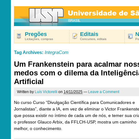
Pregões
Editais
N
Licitações, compras
Concursos, editais
Po
Tag Archives:
IntegraCom
Um Frankenstein para acalmar nos
medos com o dilema da Inteligênci
Artificial
Written by
Luís Victorelli
on
14/11/2025
—
Leave a Comment
No curso Curso “Divulgação Científica para Comunicadores e
Jornalistas”, diante a IA, em vez de eliminar o Victor Frankenst
que possa existir no íntimo de cada um de nós, e temer sua cri
o professor Glauco Arbix, da FFLCH-USP, mostra um caminho
melhor, o conhecimento.