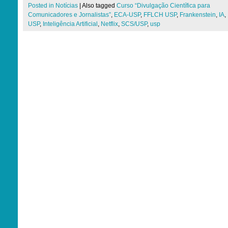
Posted in
Notícias
|
Also tagged
Curso “Divulgação Científica para
Comunicadores e Jornalistas”
,
ECA-USP
,
FFLCH USP
,
Frankenstein
,
IA
,
USP
,
Inteligência Artificial
,
Netflix
,
SCS/USP
,
usp